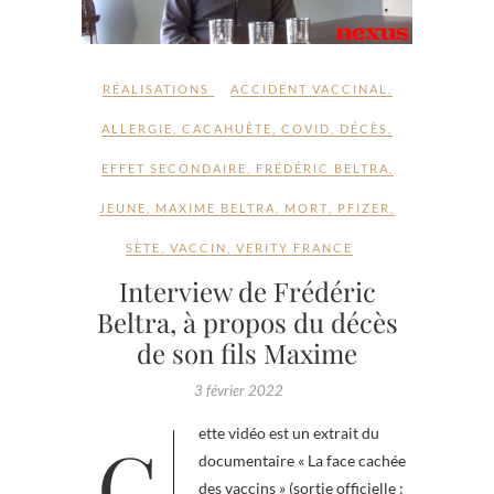
RÉALISATIONS
ACCIDENT VACCINAL
,
ALLERGIE
,
CACAHUÈTE
,
COVID
,
DÉCÈS
,
EFFET SECONDAIRE
,
FRÉDÉRIC BELTRA
,
JEUNE
,
MAXIME BELTRA
,
MORT
,
PFIZER
,
SÈTE
,
VACCIN
,
VERITY FRANCE
Interview de Frédéric
Beltra, à propos du décès
de son fils Maxime
3 février 2022
Cette vidéo est un extrait du
documentaire « La face cachée
des vaccins » (sortie officielle :