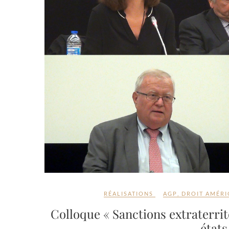
RÉALISATIONS
AGP
,
DROIT AMÉRI
Colloque « Sanctions extraterri
états