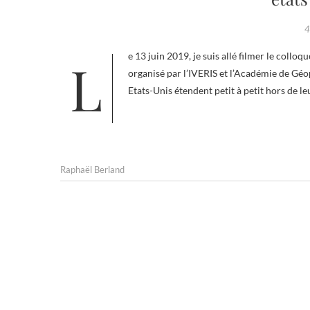
4
Le 13 juin 2019, je suis allé filmer le colloque « Sanctions extraterritoriales américaines et indépendances des états »
organisé par l’IVERIS et l’Académie de Géop
Etats-Unis étendent petit à petit hors de le
Raphaël Berland