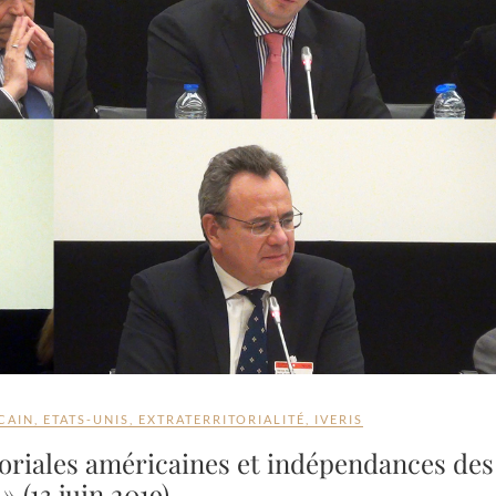
CAIN
,
ETATS-UNIS
,
EXTRATERRITORIALITÉ
,
IVERIS
toriales américaines et indépendances des
 » (13 juin 2019)