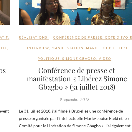
ATIF
,
RÉALISATIONS
CONFÉRENCE DE PRESSE
,
CÔTE D'IVOI
OTT
,
,
INTERVIEW
,
MANIFESTATION
,
MARIE-LOUISE ETEKI
,
POLITIQUE
,
SIMONE GBAGBO
,
VIDÉO
os
Conférence de presse et
manifestation « Libérez Simone
Gbagbo » (31 juillet 2018)
9 septembre 2018
event
Le 31 juillet 2018, j’ai filmé à Bruxelles une conférence de
presse organisée par l’intellectuelle Marie-Louise Eteki et le «
s
Comité pour la Libération de Simone Gbagbo ». J’ai également