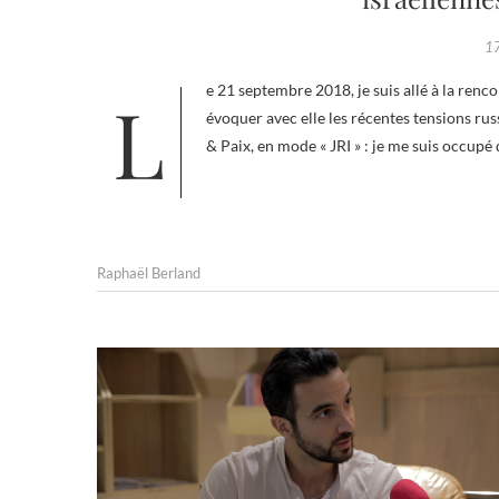
1
Le 21 septembre 2018, je suis allé à la rencontre d’Adeline Chenon-Ramlat, journaliste, réalisatrice et écrivain, pour
évoquer avec elle les récentes tensions rus
& Paix, en mode « JRI » : je me suis occup
Raphaël Berland