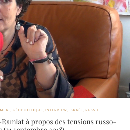
AMLAT
,
GÉOPOLITIQUE
,
INTERVIEW
,
ISRAËL
,
RUSSIE
-Ramlat à propos des tensions russo-
s (21 septembre 2018)