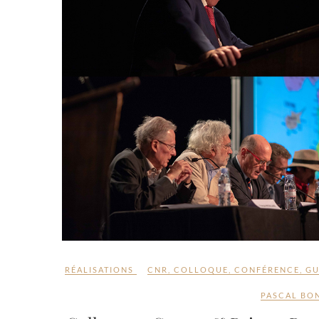
RÉALISATIONS
CNR
,
COLLOQUE
,
CONFÉRENCE
,
GU
PASCAL BO