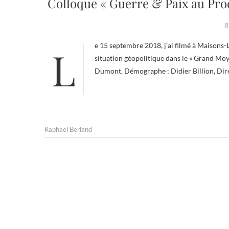
Colloque « Guerre & Paix au Pro
8
Le 15 septembre 2018, j’ai filmé à Maisons-Laffitte un colloque organisé par le CNR et Jacques Myard, à propos de la
situation géopolitique dans le « Grand Mo
Dumont, Démographe ; Didier Billion, Direc
Raphaël Berland