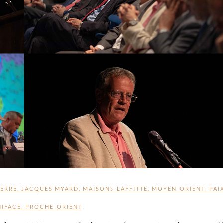
ERRE
,
JACQUES MYARD
,
MAISONS-LAFFITTE
,
MOYEN-ORIENT
,
PAI
NIFACE
,
PROCHE-ORIENT