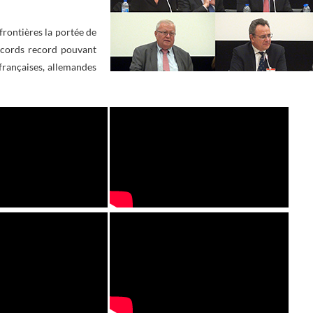
 frontières la portée de
records record pouvant
 françaises, allemandes