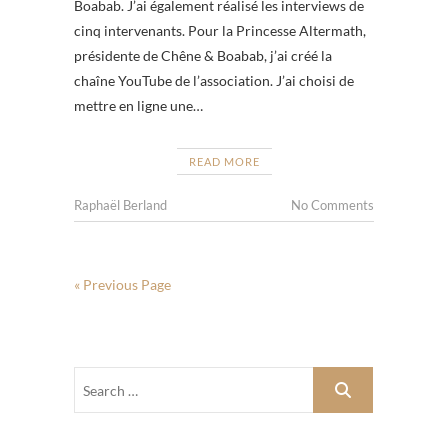
Boabab. J’ai également réalisé les interviews de
cinq intervenants. Pour la Princesse Altermath,
présidente de Chêne & Boabab, j’ai créé la
chaîne YouTube de l’association. J’ai choisi de
mettre en ligne une…
READ MORE
Raphaël Berland
No Comments
« Previous Page