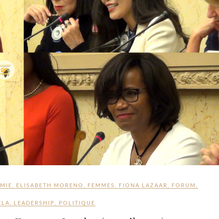
MIE
,
ELISABETH MORENO
,
FEMMES
,
FIONA LAZAAR
,
FORUM
,
ELA
,
LEADERSHIP
,
POLITIQUE