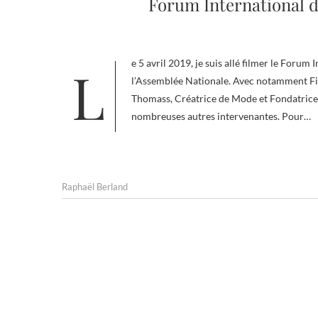
Forum International d
Le 5 avril 2019, je suis allé filmer le Forum International des Femmes Leader, organisé par l’Institut Mandela à
l’Assemblée Nationale. Avec notamment Fi
Thomass, Créatrice de Mode et Fondatrice 
nombreuses autres intervenantes. Pour…
Raphaël Berland