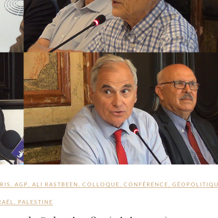
RIS
,
AGP
,
ALI RASTBEEN
,
COLLOQUE
,
CONFÉRENCE
,
GÉOPOLITIQ
RAËL
,
PALESTINE