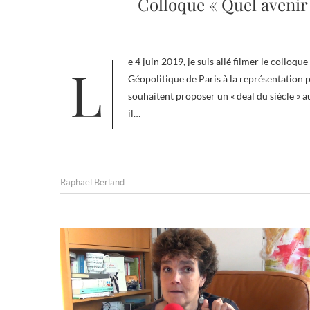
Colloque « Quel avenir p
Le 4 juin 2019, je suis allé filmer le colloque « Quel avenir pour la Palestine ? » organisé par l’Académie de
Géopolitique de Paris à la représentation 
souhaitent proposer un « deal du siècle » a
il…
Raphaël Berland