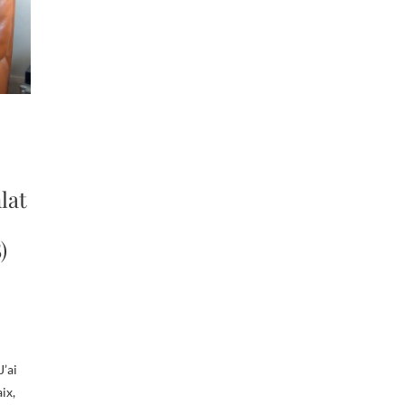
lat
)
J’ai
ix,