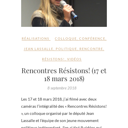
RÉALISATIONS
COLLOQUE
,
CONFÉRENCE
,
JEAN LASSALLE
,
POLITIQUE
,
RENCONTRE
,
RÉSISTONS!
,
VIDÉOS
Rencontres Résistons! (17 et
18 mars 2018)
8 septembre 2018
Les 17 et 18 mars 2018, j’ai filmé avec deux
caméras l’intégralité des « Rencontres Résistons!
», un colloque organisé par le député Jean
Lassalle et l’équipe de son jeune mouvement
politique indépendant. J’en ai tiré 9 vidéos qui