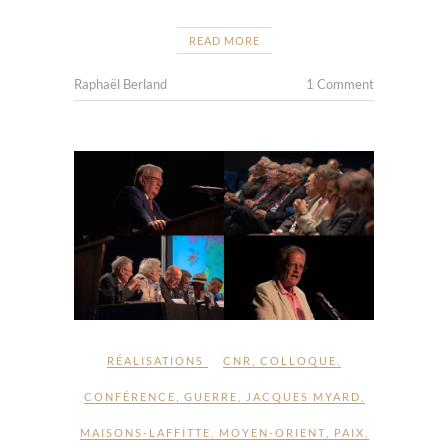
READ MORE
Raphaël Berland
1 Comment
RÉALISATIONS
CNR
,
COLLOQUE
,
CONFÉRENCE
,
GUERRE
,
JACQUES MYARD
,
MAISONS-LAFFITTE
,
MOYEN-ORIENT
,
PAIX
,