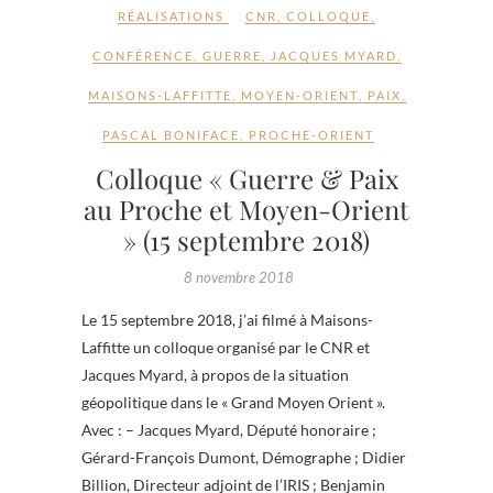
RÉALISATIONS
CNR
,
COLLOQUE
,
CONFÉRENCE
,
GUERRE
,
JACQUES MYARD
,
MAISONS-LAFFITTE
,
MOYEN-ORIENT
,
PAIX
,
PASCAL BONIFACE
,
PROCHE-ORIENT
Colloque « Guerre & Paix
au Proche et Moyen-Orient
» (15 septembre 2018)
8 novembre 2018
Le 15 septembre 2018, j’ai filmé à Maisons-
Laffitte un colloque organisé par le CNR et
Jacques Myard, à propos de la situation
géopolitique dans le « Grand Moyen Orient ».
Avec : – Jacques Myard, Député honoraire ;
Gérard-François Dumont, Démographe ; Didier
Billion, Directeur adjoint de l’IRIS ; Benjamin