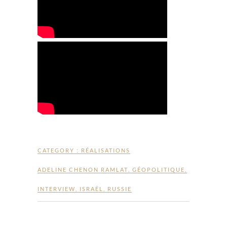
CATEGORY :
RÉALISATIONS
ADELINE CHENON RAMLAT
,
GÉOPOLITIQUE
,
INTERVIEW
,
ISRAËL
,
RUSSIE